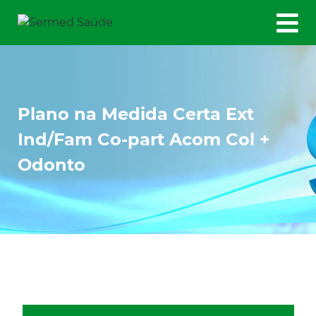
Plano na Medida Certa Ext
Ind/Fam Co-part Acom Col +
Odonto