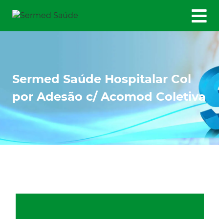
Sermed Saúde Hospitalar Col
por Adesão c/ Acomod Coletiva