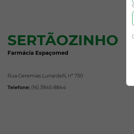
SERTÃOZINHO
Farmácia Espaçomed
Rua Geremias Lunardelli, nº 730
Telefone:
(16) 3945-8844