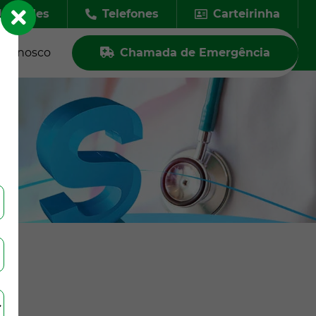
nidades
Telefones
Carteirinha
e Conosco
Chamada de Emergência