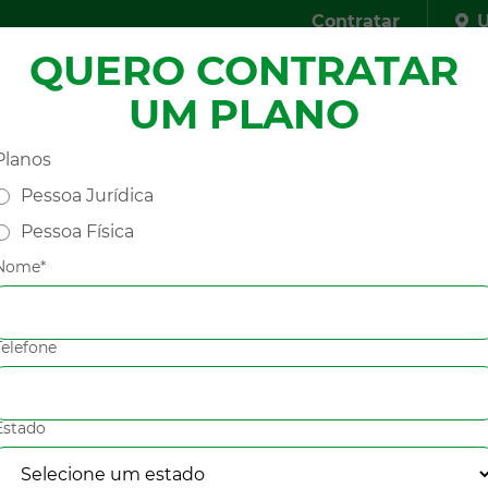
Contratar
U
QUERO CONTRATAR
presa
Planos
Redes Credenciadas
FAQ
Fal
UM PLANO
Planos
Pessoa Jurídica
nciadas
Pessoa Física
Nome*
Telefone
Estado