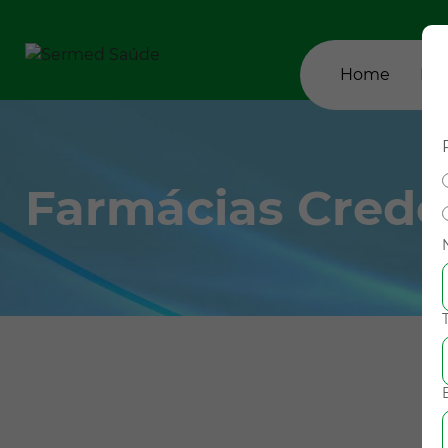
Home
Em
Farmácias Crede