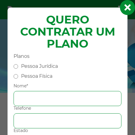
QUERO
CONTRATAR UM
PLANO
Visualizar Normativa 567
Planos
Verifique os detalhes das alterações da
normativa 567
Pessoa Jurídica
Pessoa Física
Nome*
Telefone
PRESTADOR
PRESTADOR
Estado