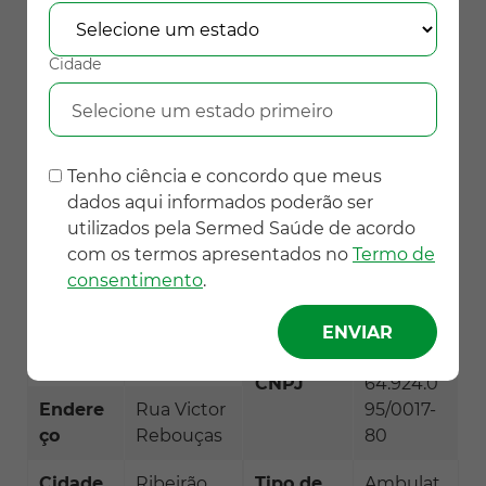
SUBSTITUIDO
SUBSTITUTO
Rede
Dra.
Rede
Dra.
Cidade
Descre
Daniela
Descrede
Marília
Selecione um estado primeiro
denciad
Maria
nciada
Alves
a
Cardozo
Ferreira
Tenho ciência e concordo que meus
CRM
119421
CRM
176010
dados aqui informados poderão ser
utilizados pela Sermed Saúde de acordo
1° Endereço
1° Endereço
com os termos apresentados no
Termo de
consentimento
.
Tipo de
Consultóri
Razão
Sermed
estabel
o
Social
Saúde
ecimen
LTDA
to
CNPJ
64.924.0
Endere
Rua Victor
95/0017-
ço
Rebouças
80
Cidade
Ribeirão
Tipo de
Ambulat