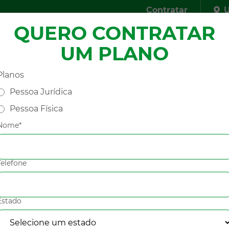
Contratar
U
QUERO CONTRATAR
presa
Planos
Redes Credenciadas
FAQ
Fal
UM PLANO
Planos
Pessoa Jurídica
Pessoa Física
Nome*
 plano?
Telefone
Estado