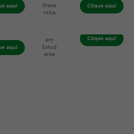
ue aqui
Clique aqui
m
2° via Boleto
ante
Clique aqui
ue aqui