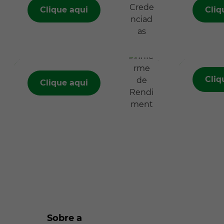
Clique aqui
Cliq
Informe de
Jove
Rendimento
Estud
para IRRF
Cliq
Clique aqui
Sobre a