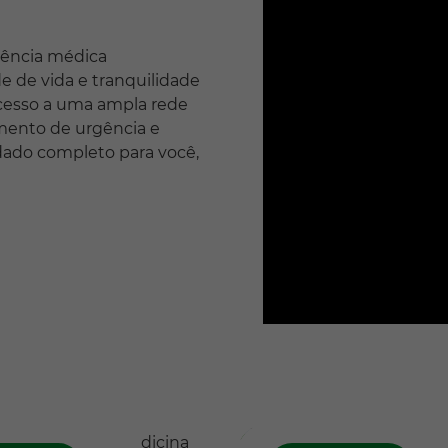
tência médica
e de vida e tranquilidade
acesso a uma ampla rede
imento de urgência e
dado completo para você,
ina
Farmácias
ntiva
Credenciadas