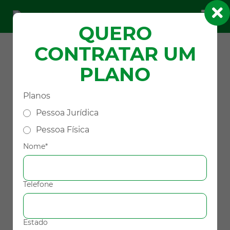
QUERO
CONTRATAR UM
PLANO
Finalistas
Planos
5° PRÊMIO SERMED JOVEM ESTUDANTE
2024
Pessoa Jurídica
Pessoa Física
Nome*
Telefone
Estado
Jovem Estudante 2024