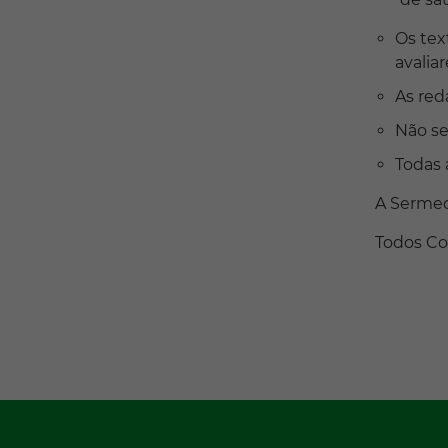
Os tex
avalia
As red
Não se
Todas 
A Sermed
Todos Co