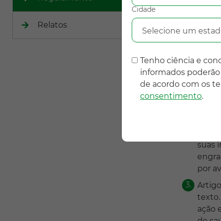
Cidade
mudanças
incentiva
Relatos
Selecione um estad
quesitos
formato 
desta,
ca
Tenho ciência e co
nosso si
informados poderão 
experiên
de acordo com os t
Coronav
consentimento
.
Neste mu
Livre
suas 
engraç
por a
Artig
texto.
ação 
de sa