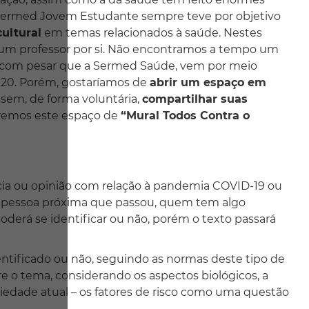
Sermed Jovem Estudante sempre teve por objetivo
ultural
em temas relacionados à saúde. Nestes
o um professor por si. Não encontramos a tempo um
 é com pesar que a Sermed Saúde, vem por meio
20. Porém, gostaríamos de
abrir um espaço em
ssem, de forma voluntária,
compartilhar suas
aremos este espaço de
“Mural Todos Contra o
ncia ou opinião com relação à pandemia COVID-19 ou
 pessoa próxima que passou, quem tem algo
poderá se identificar ou não, porém o texto passará
entificado ou não, seguindo as normas deste tipo de
obre o tema, considerando os aspectos biológicos, a
ciedade atual – os fatores de risco como uma questão