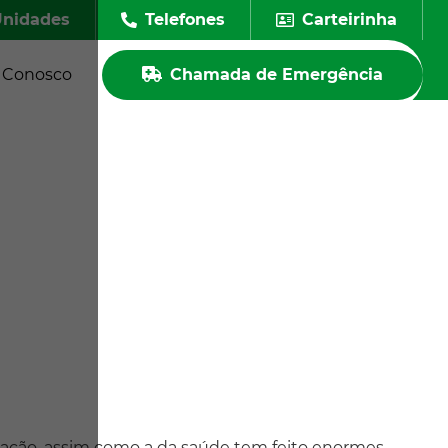
nidades
Telefones
Carteirinha
e Conosco
Chamada de Emergência
ucação, assim como a da saúde tem feito enormes