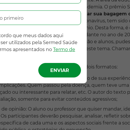
 para se adaptar em meio a esta pandemia. O prêmio 
r o aluno a
se desenvolver e aumentar sua bagagem c
o primeiro
 este ano, pela pandemia do novo coronavírus, tem sid
que satisfizesse os anseios deste prêmio. Desta forma,
ncelar
o Prêmio Sermed Jovem Estudante no ano de 20
ncordo que meus dados aqui
te
para que os profissionais da educação e alunos, pude
ser utilizados pela Sermed Saúde
cias,
opiniões e ideias relacionados a este tema. Cham
ermos apresentados no
Termo de
írus”
.
ral poderão ser postados textos em dois formatos:
: qualquer pessoa poderá postar o relato de sua experiê
implicações. Quem passou pela doença, quem teve uma
ado ou interessante para relatar, etc. O autor do texto 
valiação, somente para evitar conteúdos agressivos;
o de opinião: O aluno ou professor que quiser mandar, id
 Os participantes deverão pesquisar, analisar, refletir s
específica de cada uma e os aspectos sociais frente a so
úde pública, e estratégias de prevenção.