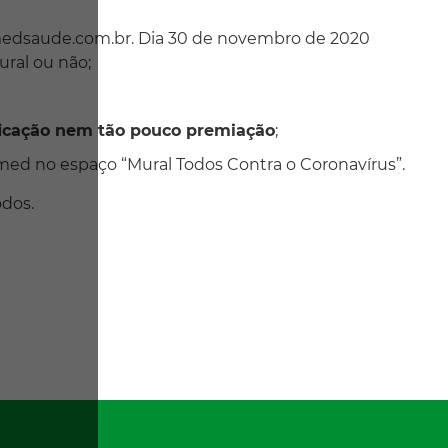
medsaude.com.br. Dia 30 de novembro de 2020
ral ou não;
ficação nem tão pouco premiação
;
ermed no espaço “Mural Todos Contra o Coronavírus”.
dos.