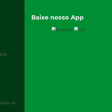
Baixe nosso App
dade
s
idade de